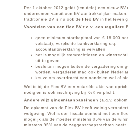
Per 1 oktober 2012 geldt (ten dele) een nieuw BV 
ondernemen vanuit een BV aantrekkelijker maken.
traditionele BV is nu ook de
Flex BV
in het leven 
Voordelen van een flex BV t.o.v. een reguliere 
geen minimum startkapitaal van € 18.000 nod
volstaat), verplichte bankverklaring c.q.
accountantsverklaring is vervallen
het is mogelijk stemrechtlozen en winstrech
uit te geven
besluiten mogen buiten de vergadering om
worden, vergaderen mag ook buiten Nederla
keuze om overdracht van aandelen wel of ni
Wel is bij de Flex BV een notariële akte van oprich
nodig en is ook inschrijving bij KvK verplicht.
Andere wijzigingen/aanpassingen
(a.g.v. opkoms
De opkomst van de Flex BV heeft weinig verandert 
wetgeving. Wel is een fiscale eenheid met een fle
mogelijk als de moeder minstens 95% van de wins
minstens 95% van de zeggenschapsrechten heeft.