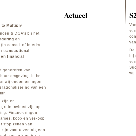
Actueel
S
Voo
to Multiply
ver
ngen & DGA's bij het
con
rdering
en
van
(in consult of interim
De 
en
transactional
bij
 en financial
ver
Suc
et genereren van
wij
t haar omgeving. In het
nen wij ondernemingen
perationalisering van een
ur.
 zijn er
 grote invloed zijn op
ng. Financieringen,
rnames, koop en verkoop
et stop zetten van
n zijn voor u veelal geen
 kunt u onze kennis en