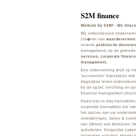
S2M finance
Welkom bij S2M
f
- We Share 
Wij ondersteunen ondernemi
cre�ren van
waardevermee
leveren
praktische diensten
management) op de gebied
services, corporate finance
management.
Een onderneming drijft op h
'succesvolle' transakties me
dagelijkse leven ondersteu
bij de opzet, inrichting en o
financial management structu
Naast day-to-day transakties,
corporate transakties die van
het succes van uw ondernemi
investeringen, fusies & ove
van (delen) van bedrijven, h
activiteiten. Dergelijke zake
dagelijkse activiteit. Hierbij